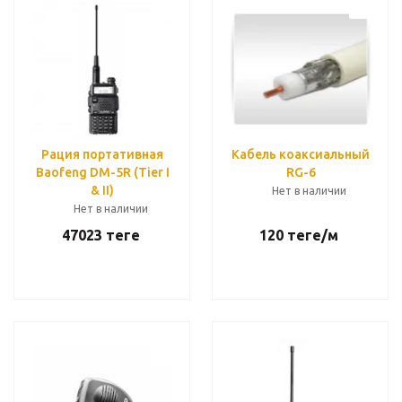
Рация портативная
Кабель коаксиальный
Baofeng DM-5R (Tier I
RG-6
& II)
Нет в наличии
Нет в наличии
47023
теңге
120
теңге
/м