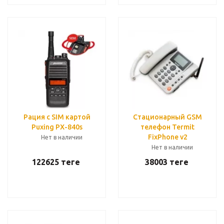
Рация с SIM картой
Стационарный GSM
Puxing PX-840s
телефон Termit
FixPhone v2
Нет в наличии
Нет в наличии
122625
теңге
38003
теңге