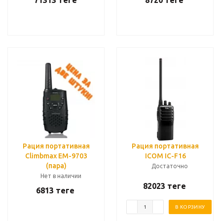
71313
теңге
8720
теңге
Рация портативная
Рация портативная
Climbmax EM-9703
ICOM IC-F16
(пара)
Достаточно
Нет в наличии
82023
теңге
6813
теңге
В КОРЗИНУ