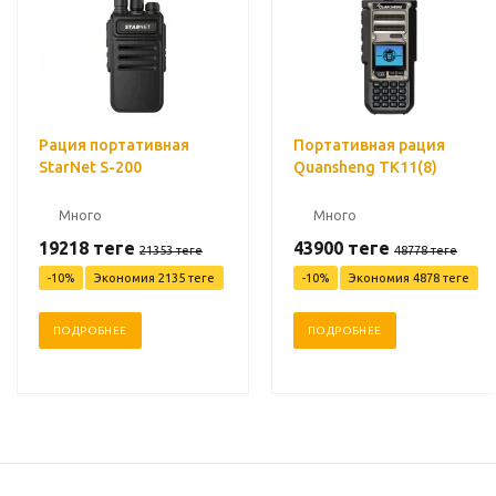
Рация портативная
Портативная рация
StarNet S-200
Quansheng TK11(8)
Много
Много
19218
теңге
43900
теңге
21353
теңге
48778
теңге
-
10
%
Экономия
2135
теңге
-
10
%
Экономия
4878
теңге
ПОДРОБНЕЕ
ПОДРОБНЕЕ