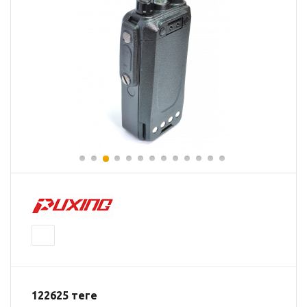
122625
теңге