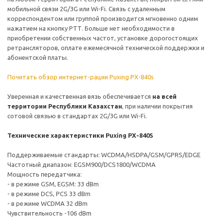
мобильной связи 2G/3G или Wi-Fi. Связь с удаленным
корреспондентом или группой производится мгновенно одним
нажатием на кнопку РТТ. Больше нет необходимости в
приобретении собственных частот, установке дорогостоящих
ретрансляторов, оплате ежемесячной технической поддержки и
абонентской платы.
Почитать обзор интернет-рации Puxing PX-840s
Уверенная и качественная вязь обеспечивается
на всей
территории Республики Казахстан
, при наличии покрытия
сотовой связью в стандартах 2G/3G или Wi-Fi.
Технические характеристики Puxing PX-840S
Поддерживаемые стандарты: WCDMA/HSDPA/GSM/GPRS/EDGE
Частотный диапазон: EGSM900/DCS1800/WCDMA
Мощность передатчика:
- в режиме GSM, EGSM: 33 dBm
- в режиме DCS, PCS 33 dBm
- в режиме WCDMA 32 dBm
Чувствительность -106 dBm