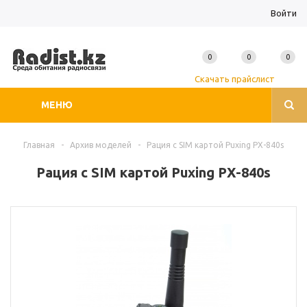
Войти
0
0
0
Скачать прайслист
МЕНЮ
Главная
-
Архив моделей
-
Рация с SIM картой Puxing PX-840s
Рация с SIM картой Puxing PX-840s