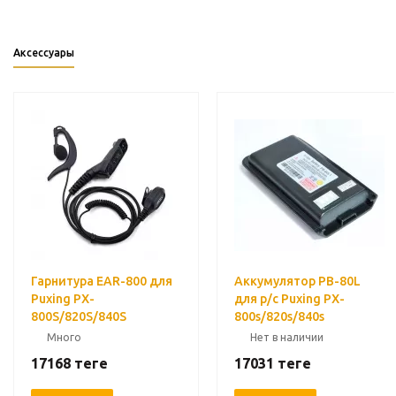
Аксессуары
Гарнитура EAR-800 для
Аккумулятор PB-80L
Puxing PX-
для р/с Puxing PX-
800S/820S/840S
800s/820s/840s
Много
Нет в наличии
17168
теңге
17031
теңге