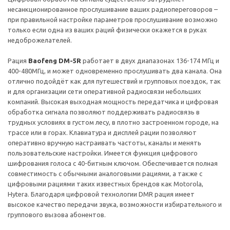
несанкционированное прослушивание ваших радиопереговоров –
при правильной настройке параметров прослушивание возможно
только если одна из ваших раций физически окажется в руках
недоброжелателей.
Рация
Baofeng DM-5R
работает в двух диапазонах 136-174 МГц и
400-480МГц, и может одновременно прослушивать два канала. Она
отлично подойдёт как для путешествий и групповых поездок, так
и для организации сети оперативной радиосвязи небольших
компаний. Высокая выходная мощность передатчика и цифровая
обработка сигнала позволяют поддерживать радиосвязь в
трудных условиях в густом лесу, в плотно застроенном городе, на
трассе или в горах. Клавиатура и дисплей рации позволяют
оперативно вручную настраивать частоты, каналы и менять
пользовательские настройки. Имеется функция цифрового
шифрования голоса с 40-битным ключом. Обеспечивается полная
совместимость с обычными аналоговыми рациями, а также с
цифровыми рациями таких известных брендов как Motorola,
Hytera. Благодаря цифровой технологии DMR рация имеет
высокое качество передачи звука, возможности избирательного и
группового вызова абонентов.