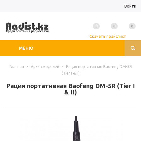
Войти
0
0
0
Скачать прайслист
МЕНЮ
Главная
-
Архив моделей
-
Рация портативная Baofeng DM-5R
(Tier I & II)
Рация портативная Baofeng DM-5R (Tier I
& II)