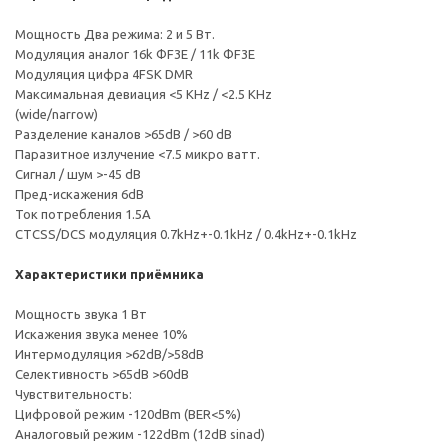
Мощность Два режима: 2 и 5 Вт.
Модуляция аналог 16k ФF3E / 11k ФF3E
Модуляция цифра 4FSK DMR
Максимальная девиация <5 KHz / <2.5 KHz
(wide/narrow)
Разделение каналов >65dB / >60 dB
Паразитное излучение <7.5 микро ватт.
Сигнал / шум >-45 dB
Пред-искажения 6dB
Ток потребления 1.5А
CTCSS/DCS модуляция 0.7kHz+-0.1kHz / 0.4kHz+-0.1kHz
Характеристики приёмника
Мощность звука 1 Вт
Искажения звука менее 10%
Интермодуляция >62dB/>58dB
Селективность >65dB >60dB
Чувствительность:
Цифровой режим -120dBm (BER<5%)
Аналоговый режим -122dBm (12dB sinad)