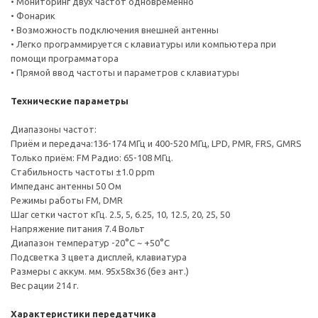
• Мониторинг двух частот одновременно
• Фонарик
• Возможность подключения внешней антенны
• Легко программируется с клавиатуры или компьютера при
помощи программатора
• Прямой ввод частоты и параметров с клавиатуры
Технические параметры
Диапазоны частот:
Приём и передача:136-174 МГц и 400-520 МГц, LPD, PMR, FRS, GMRS
Только приём: FM Радио: 65-108 МГц.
Стабильность частоты ±1.0 ppm
Импеданс антенны 50 Ом
Режимы работы FM, DMR
Шаг сетки частот кГц. 2.5, 5, 6.25, 10, 12.5, 20, 25, 50
Напряжение питания 7.4 Вольт
Диапазон температур -20°С ~ +50°С
Подсветка 3 цвета дисплей, клавиатура
Размеры с аккум. мм. 95x58x36 (без ант.)
Вес рации 214 г.
Характеристики передатчика