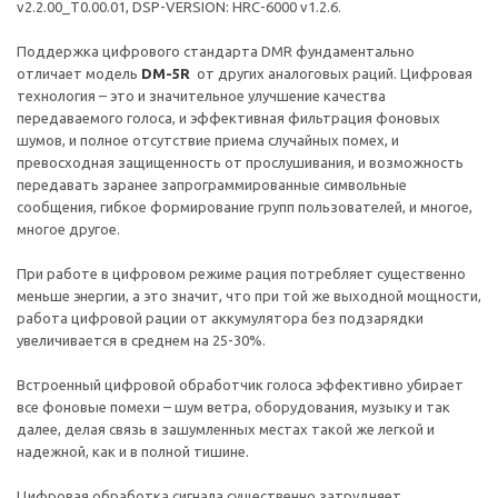
v2.2.00_T0.00.01, DSP-VERSION: HRC-6000 v1.2.6.
Поддержка цифрового стандарта DMR фундаментально
отличает модель
DM-5R
от других аналоговых раций. Цифровая
технология – это и значительное улучшение качества
передаваемого голоса, и эффективная фильтрация фоновых
шумов, и полное отсутствие приема случайных помех, и
превосходная защищенность от прослушивания, и возможность
передавать заранее запрограммированные символьные
сообщения, гибкое формирование групп пользователей, и многое,
многое другое.
При работе в цифровом режиме рация потребляет существенно
меньше энергии, а это значит, что при той же выходной мощности,
работа цифровой рации от аккумулятора без подзарядки
увеличивается в среднем на 25-30%.
Встроенный цифровой обработчик голоса эффективно убирает
все фоновые помехи – шум ветра, оборудования, музыку и так
далее, делая связь в зашумленных местах такой же легкой и
надежной, как и в полной тишине.
Цифровая обработка сигнала существенно затрудняет