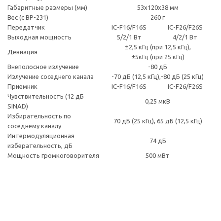
Габаритные размеры (мм)
53x120x38 мм
Вес (с BP-231)
260 г
Передатчик
IC-F16/F16S
IC-F26/F26S
Выходная мощность
5/2/1 Вт
4/2/1 Вт
±2,5 кГц (при 12,5 кГц),
Девиация
±5кГц (при 25 кГц)
Внеполосное излучение
-80 дБ
Излучение соседнего канала
-70 дБ (12,5 кГц),-80 дБ (25 кГц)
Приемник
IC-F16/F16S
IC-F26/F26S
Чувствительность (12 дБ
0,25 мкВ
SINAD)
Избирательность по
70 дБ (25 кГц), 65 дБ (12,5 кГц)
соседнему каналу
Интермодуляционная
74 дБ
изберательность, дБ
Мощность громкоговорителя
500 мВт