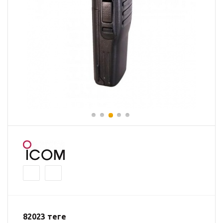
82023
теңге