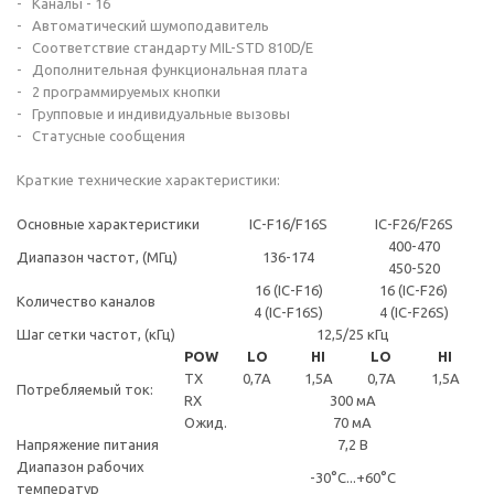
- Каналы - 16
- Автоматический шумоподавитель
- Соответствие стандарту MIL-STD 810D/E
- Дополнительная функциональная плата
- 2 программируемых кнопки
- Групповые и индивидуальные вызовы
- Статусные сообщения
Краткие технические характеристики:
Основные характеристики
IC-F16/F16S
IC-F26/F26S
400-470
Диапазон частот, (МГц)
136-174
450-520
16 (IC-F16)
16 (IC-F26)
Количество каналов
4 (IC-F16S)
4 (IC-F26S)
Шаг сетки частот, (кГц)
12,5/25 кГц
POW
LO
HI
LO
HI
TX
0,7А
1,5А
0,7А
1,5А
Потребляемый ток:
RX
300 мА
Ожид.
70 мА
Напряжение питания
7,2 В
Диапазон рабочих
-30°С...+60°С
температур