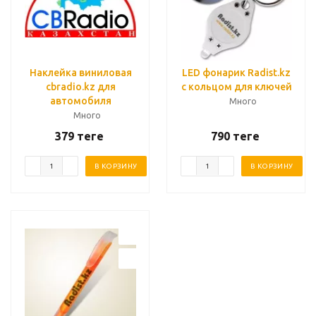
Наклейка виниловая
LED фонарик Radist.kz
cbradio.kz для
с кольцом для ключей
автомобиля
Много
Много
379
теңге
790
теңге
В КОРЗИНУ
В КОРЗИНУ