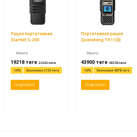
Рация портативная
Портативная рация
StarNet S-200
Quansheng TK11(8)
Много
Много
19218
теңге
43900
теңге
21353
теңге
48778
теңге
-
10
%
Экономия
2135
теңге
-
10
%
Экономия
4878
теңге
ПОДРОБНЕЕ
ПОДРОБНЕЕ