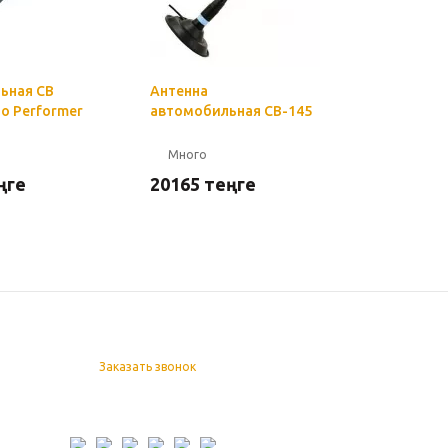
ьная СВ
Антенна
Антенна
io Performer
автомобильная CB-145
автомоби
NEW DELT
Много
Много
ңге
20165
теңге
20901
т
Заказать звонок