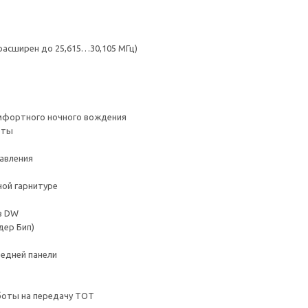
расширен до 25,615…30,105 МГц)
омфортного ночного вождения
оты
авления
ной гарнитуре
в DW
дер Бип)
едней панели
боты на передачу ТОТ