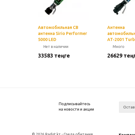
Автомобильная СВ
Антенна
антенна Sirio Performer
автомобиль
5000 LED
AT-2001 Tur
Нет в наличии
Много
33583
теңге
26629
тең
Подписывайтесь
на новости и акции
© 2026 Radist.kz -
Среда обитания
Компан