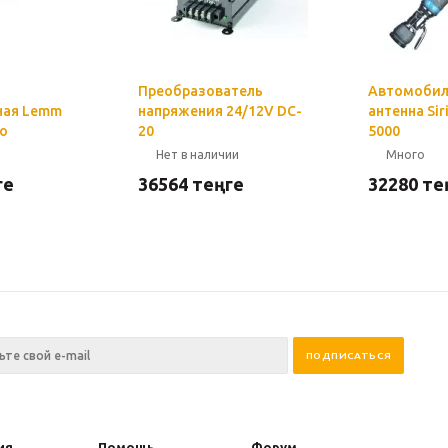
Преобразователь
Автомобил
ная Lemm
напряжения 24/12V DC-
антенна Sir
bo
20
5000
Нет в наличии
Много
ге
36564
теңге
32280
те
ия
Помощь
Форум