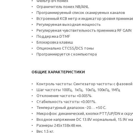
• Фильтр ВЧ помех
• Ограничитель помех NB/ANL
• Программируемый список сканируемых каналов
• Встроенный КСВ метр и индикатор уровня принимае
• Регулируемая выходная мощность
• Регулируемая чувствительность приемника RF GAIN
• Поддержка DTMF
• Блокировка клавиш
• Опционально CTCSS/DCS тоны
• Программируется с компьютера
ОБЩИЕ ХАРАКТЕРИСТИКИ
• Контроль частоты: Синтезатор частоты с фазовой
• Шаг частоты 100Гц, 1кГц, 10кГц, 100кГц, 1МГц
• Отклонение частоты <0.005%.
• Стабильность частоты <0.001%.
• Температурный диапазон -20… +50 С.
• Микрофон: динамический, кнопки РТТ/UP/DN и скру
• Входное напряжение DC 13.8V нормальный, 15.9V ма
• Размеры 245х158х48 мм.
• Вес 1.5 кг.