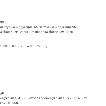
РЕР)
мплитудная модуляция: AM частотная модуляция ЧМ
более чем -25dB; 5-го порядка, более чем -35dB
00...3000Гц, SSB: 450 … 2500 Гц
дБ.
жуточная, 455 кГц вторая промежуточная, SSB: 10.695 МГц.
 &70 dB SSB.