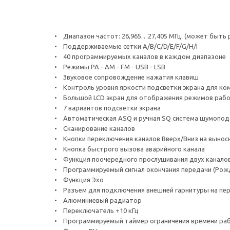
• Диапазон частот: 26,965…27,405 МГц (может быть 
• Поддерживаемые сетки A/B/C/D/E/F/G/H/I
• 40 программируемых каналов в каждом диапазоне
• Режимы PA - AM - FM - USB - LSB
• Звуковое сопровождение нажатия клавиш
• Контроль уровня яркости подсветки экрана для к
• Большой LCD экран для отображения режимов раб
• 7 вариантов подсветки экрана
• Автоматическая ASQ и ручная SQ система шумопод
• Сканирование каналов
• Кнопки переключения каналов Вверх/Вниз на вынос
• Кнопка быстрого вызова аварийного канала
• Функция поочередного прослушивания двух канало
• Программируемый сигнал окончания передачи (Рож
• Функция Эхо
• Разъем для подключения внешней гарнитуры на пер
• Алюминиевый радиатор
• Переключатель +10 кГц
• Программируемый таймер ограничения времени ра