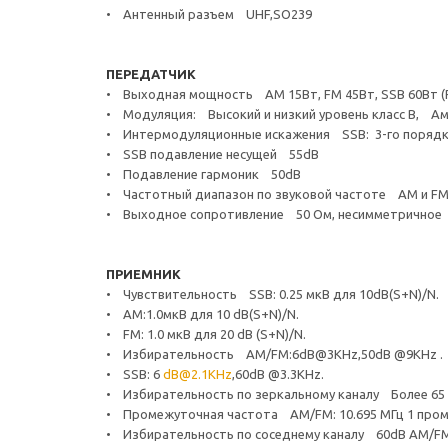
• Антенный разъем UHF,SO239
ПЕРЕДАТЧИК
• Выходная мощность AM 15Вт, FM 45Вт, SSB 60Вт (
• Модуляция: Высокий и низкий уровень класс B, А
• Интермодуляционные искажения SSB: 3-го порядка, 
• SSB подавление несущей 55dB
• Подавление гармоник 50dB
• Частотный диапазон по звуковой частоте AM и FM: 3
• Выходное сопротивление 50 Ом, несимметричное
ПРИЕМНИК
• Чувствительность SSB: 0.25 мкВ для 10dB(S+N)/N.
• AM:1.0мкВ для 10 dB(S+N)/N.
• FM: 1.0 мкВ для 20 dB (S+N)/N.
• Избирательность AM/FM:6dB@3KHz,50dB @9KHz .
• SSB: 6
dB@2.1KHz
,60dB @3.3KHz.
• Избирательность по зеркальному каналу Более 65 
• Промежуточная частота AM/FM: 10.695 МГц 1 проме
• Избирательность по соседнему каналу 60dB AM/FM