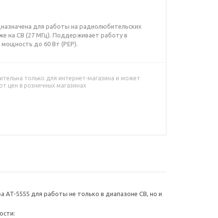
дназначена для работы на радиолюбительских
кже на СВ (27 МГц). Поддерживает работу в
мощность до 60 Вт (РЕР).
ительна только для интернет-магазина и может
от цен в розничных магазинах
 AT-5555 для работы не только в диапазоне СВ, но и
ости: