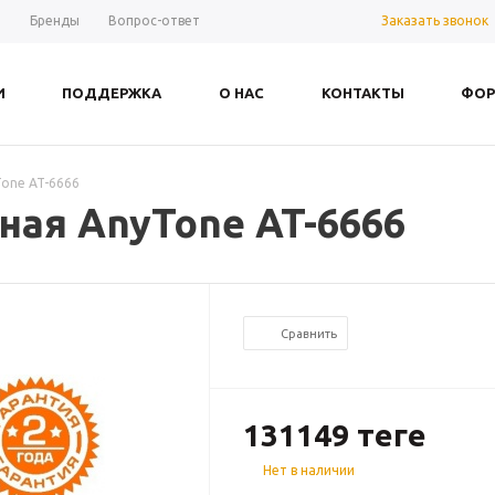
Заказать звонок
ы
Бренды
Вопрос-ответ
И
ПОДДЕРЖКА
О НАС
КОНТАКТЫ
ФОР
one AT-6666
ная AnyTone AT-6666
Сравнить
131149
теңге
Нет в наличии