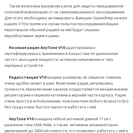
Также возможна маскировка речи для защиты передаваемой
голосовой информации от не санкионированного прослушивания.
Для этого необходимо активировать функцию Скремблер на всех
рациях V10 в группе и в случае попытки прослушивания Ваших
переговоров обычной рацией на ней будут слышны
неразборчивые звуки и шумы.
Носимая рация AnyTone V10
адаптирована и
сертифицирована к применению в Казахстане по диапазонам
частот, выходной мощности, сетевому напряжению и типу
зарядных устройств.
Радиостанция V10
средних размеров, не слишком тяжелая,
очень удобно лежит в руке. Включение рации, регулировка
громкости, переключение каналов осуществляется механическими
регуляторами и переключателями в верхней части корпуса. Рация
очень проста в использовании, пользователи любого возраста (6+)
без труда очень быстро научатся работать с ней.
AnyTone V10
оснащена гибкой антенной длиной 17 см с
разъемом типа SMA-Male, а также литиевым аккумулятором
увеличенной до 2600 мАч емкости, что позволяет работать с ней в