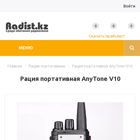
Войти
0
0
0
Скачать прайслист
МЕНЮ
Главная
-
Рации портативные
-
Рация портативная AnyTone V10
Рация портативная AnyTone V10