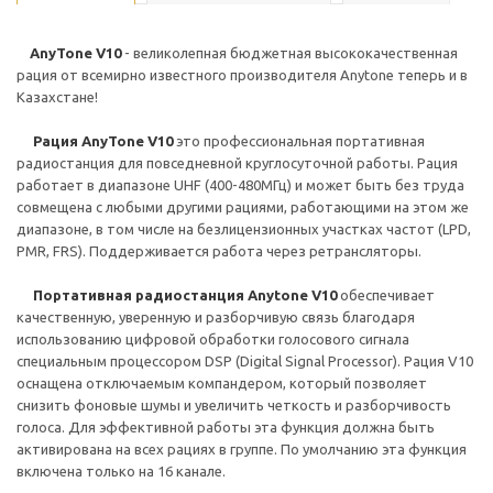
AnyTone V10
- великолепная бюджетная высококачественная
рация от всемирно известного производителя Anytone теперь и в
Казахстане!
Рация AnyTone V10
это профессиональная портативная
радиостанция для повседневной круглосуточной работы. Рация
работает в диапазоне UHF (400-480МГц) и может быть без труда
совмещена с любыми другими рациями, работающими на этом же
диапазоне, в том числе на безлицензионных участках частот (LPD,
PMR, FRS). Поддерживается работа через ретрансляторы.
Портативная радиостанция Anytone V10
обеспечивает
качественную, уверенную и разборчивую связь благодаря
использованию цифровой обработки голосового сигнала
специальным процессором DSP (Digital Signal Processor). Рация V10
оснащена отключаемым компандером, который позволяет
снизить фоновые шумы и увеличить четкость и разборчивость
голоса. Для эффективной работы эта функция должна быть
активирована на всех рациях в группе. По умолчанию эта функция
включена только на 16 канале.