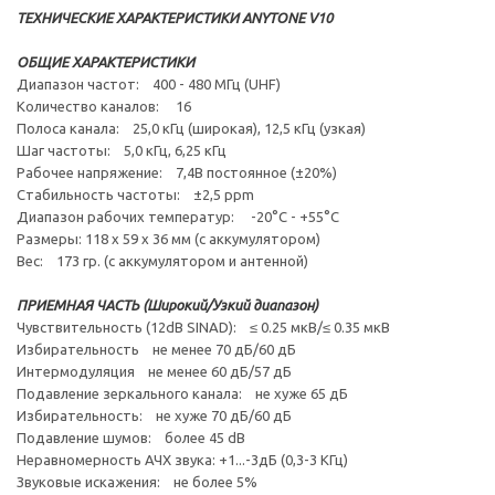
ТЕХНИЧЕСКИЕ ХАРАКТЕРИСТИКИ ANYTONE V10
ОБЩИЕ ХАРАКТЕРИСТИКИ
Диапазон частот: 400 - 480 МГц (UHF)
Количество каналов: 16
Полоса канала: 25,0 кГц (широкая), 12,5 кГц (узкая)
Шаг частоты: 5,0 кГц, 6,25 кГц
Рабочее напряжение: 7,4В постоянное (±20%)
Стабильность частоты: ±2,5 ppm
Диапазон рабочих температур: -20°C - +55°C
Размеры: 118 х 59 х 36 мм (с аккумулятором)
Вес: 173 гр. (с аккумулятором и антенной)
ПРИЕМНАЯ ЧАСТЬ (Широкий/Узкий диапазон)
Чувствительность (12dB SINAD): ≤ 0.25 мкВ/≤ 0.35 мкВ
Избирательность не менее 70 дБ/60 дБ
Интермодуляция не менее 60 дБ/57 дБ
Подавление зеркального канала: не хуже 65 дБ
Избирательность: не хуже 70 дБ/60 дБ
Подавление шумов: более 45 dB
Неравномерность АЧХ звука: +1...-3дБ (0,3-3 КГц)
Звуковые искажения: не более 5%