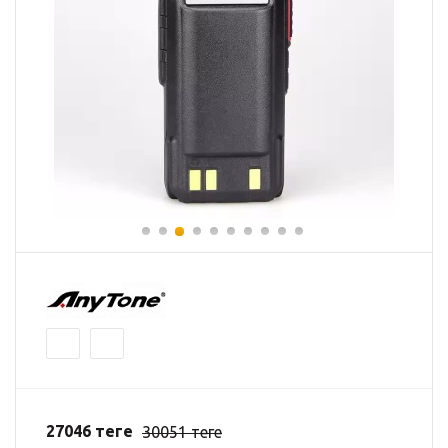
27046
теңге
30051
теңге