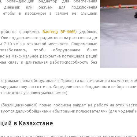
ти, охлаждающий радиатор для обеспечения
и, динамик или разъем для подключения
ы, чтобы в пассажиры в салоне не слышали
тройства (например,
Baofeng BF-666S
) удобные,
. Они поддерживают радиосвязь на расстоянии до
 и 7-10 км на открытой местности. Современные
позаботились, чтобы оборудование было
но на максимальное раскрытие потенциала раций
нная связь и длительная работоспособность без
- огромная ниша оборудования. Провести классификацию можно по люб
ему диапазону частот и пр. Определитесь с бюджетом и выбор стан
(в городских условиях уменьшается)
 (безлицензионном) прямо прописан запрет на работу на этих часто
зуются дальнобойщиками и бытовыми пользователями (для моделей мо
ций в Казахстане
ша машина всегда была в зоне действия радиосвязи, несмотря на рел