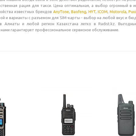
ественная рация для такси. Цена оптимальная, а выбор огромный в 
ойства известных брендов
AnyTone
,
Baofeng
,
HYT
,
ICOM
,
Motorola
,
Pux
ой и варианты с разъемом для SIM-карты - выбор на любой вкус и бюд
в Алматы и любой регион Казахстана легко в Radist.kz. Выгодны
 нами гарантирует профессиональное сервисное обслуживание.