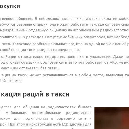
окупки
ственное общение. В небольших населенных пунктах покрытие моби
ебуются базовые станции, она может работать там, где сотовая свя
ть разрешение и отдельную лицензию на использование радиочастотног
полнительных расходов. Нет услуг мобильных операторов, нет необхо
 связь. Голосовое сообщения слышат все, кто на одной волне с вашей
жной полиции - все передается оперативно.
ь. Рации относительно недорогие, понятные в управлении. Даже н
одключается рация к бортовой сети авто или работает от АКБ. Не ну
ент и вы останетесь без связи.
Рация на такси может устанавливаться в любом месте, выносная т
бой в карман.
кация раций в такси
едства для общения на радиочастотах бывает
и мобильные. Автомобильные радиостанции
блоком для подключения в бортовую сеть и
рой. При этом в конструкции есть LCD дисплей для