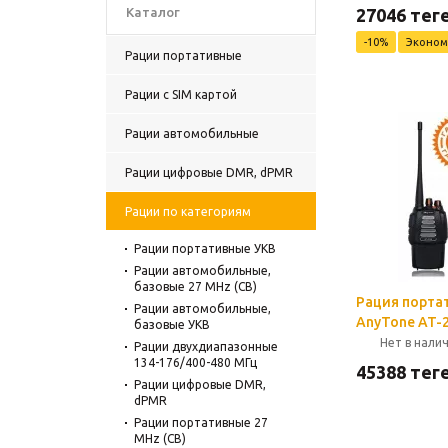
Каталог
27046
теңг
-
10
%
Эконо
Рации портативные
Рации с SIM картой
Рации автомобильные
Рации цифровые DMR, dPMR
Рации по категориям
Рации портативные УКВ
Рации автомобильные,
базовые 27 MHz (CB)
Рация порта
Рации автомобильные,
AnyTone AT-2
базовые УКВ
Нет в нали
Рации двухдиапазонные
134-176/400-480 МГц
45388
теңг
Рации цифровые DMR,
dPMR
Рации портативные 27
MHz (CB)