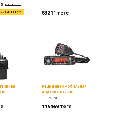
ге
41131
теңге
83211
теңге
омия
4113
теңге
ативная
Рация автомобильная
00V
AnyTone AT-588
Много
ге
115469
теңге