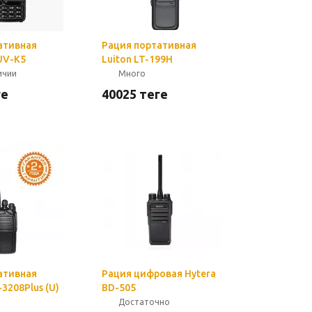
ативная
Рация портативная
UV-K5
Luiton LT-199H
ичии
Много
ге
40025
теңге
ативная
Рация цифровая Hytera
3208Plus (U)
BD-505
Достаточно