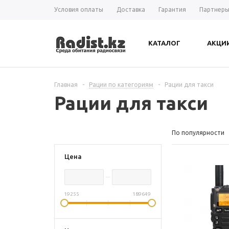
Условия оплаты
Доставка
Гарантия
Партнер
КАТАЛОГ
АКЦИ
Главная
-
Рации по категориям
-
Рации для такси
Рации для такси
По популярности
Цена
19255
189649