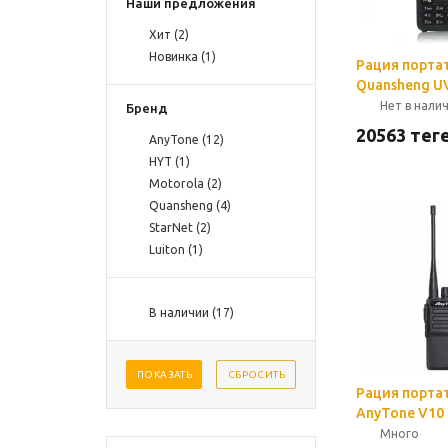
Наши предложения
Хит (
2
)
Новинка (
1
)
Рация порта
Quansheng UV
Нет в нали
Бренд
20563
теңг
AnyTone (
12
)
HYT (
1
)
Motorola (
2
)
Quansheng (
4
)
StarNet (
2
)
Luiton (
1
)
В наличии (
17
)
ПОКАЗАТЬ
СБРОСИТЬ
Рация порта
AnyTone V10
Много