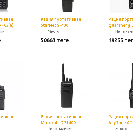
тивная
Рация портативная
Рация порт
-K5(8)
StarNet S-400
Quansheng 
чии
Много
Нет в нал
е
50663
теңге
19255
тең
тивная
Рация портативная
Рация порт
Motorola DP1400
AnyTone AT-
Нет в наличии
Много