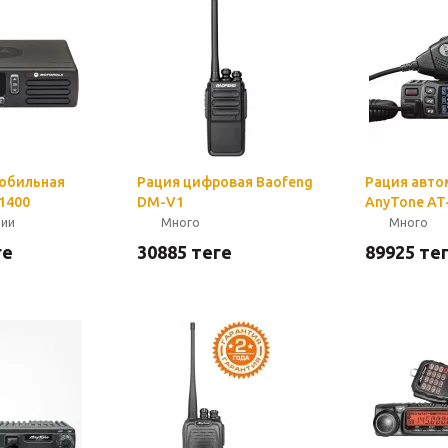
обильная
Рация цифровая Baofeng
Рация авто
1400
DM-V1
AnyTone AT
чии
Много
Много
ге
30885
теңге
89925
тең