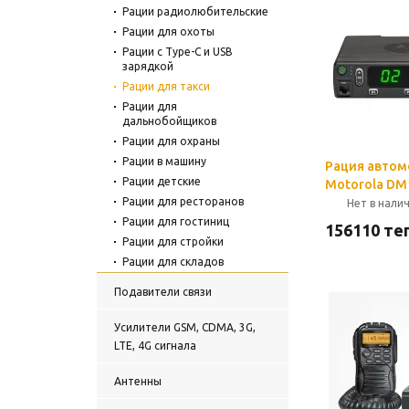
Рации радиолюбительские
Рации для охоты
Рации с Type-C и USB
зарядкой
Рации для такси
Рации для
дальнобойщиков
Рации для охраны
Рации в машину
Рация автом
Рации детские
Motorola DM
Рации для ресторанов
Нет в нали
Рации для гостиниц
156110
тең
Рации для стройки
Рации для складов
Рации AnyTone
Подавители связи
Рации Icom
Рации Kenwood
Усилители GSM, CDMA, 3G,
Рации Motorola
LTE, 4G сигнала
Рации Baofeng
Антенны
Рации HYTERA
Рации President