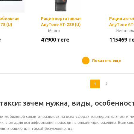
обильная
Рация портативная
Рация авто
78 (U)
AnyTone AT-289 (U)
AnyTone AT-
Много
Нет в нал
е
47900
теңге
115469
те
Показать еще
1
2
 такси: зачем нужна, виды, особеннос
е мобильной связи отразилось на всех сферах жизнедеятельности че
ии, а сегодня вся информация приходит в онлайн-приложениях. Если св
пить рацию для такси? Безусловно, да.