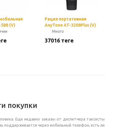
мобильная
Рация портативная
588 (V)
AnyTone AT-3208Plus (V)
ичии
Много
ңге
37016
теңге
ти покупки
ловека. Еще недавно заказы от диспетчера таксисты
язь поддерживается через мобильный телефон, есть ли