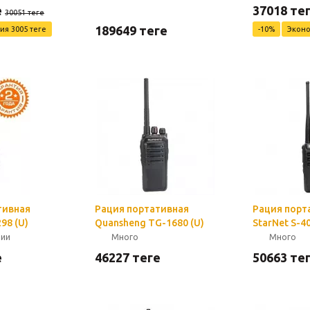
е
37018
тең
30051
теңге
189649
теңге
мия
3005
теңге
-
10
%
Экон
тивная
Рация портативная
Рация порт
98 (U)
Quansheng TG-1680 (U)
StarNet S-4
чии
Много
Много
е
46227
теңге
50663
тең