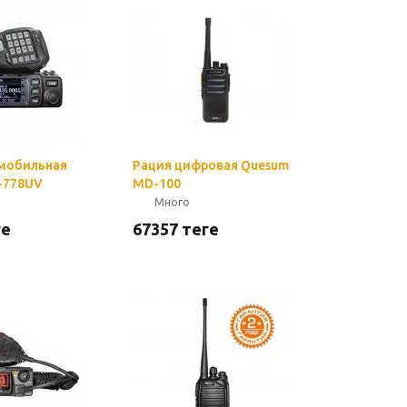
мобильная
Рация цифровая Quesum
-778UV
MD-100
Много
ге
67357
теңге