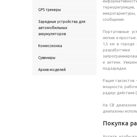
информативнос
терморегуляци
GPS трекеры
микрогарнитур
сообщение.
Зарядные устройства для
автомобильных
Портативные ус
аккумуляторов
легкие и простые
1,5 км в городе
Комиссионка
разработчики 
запрограммирова
Сувениры
и антенн. Увере
подзарядки.
Архив моделей
Рация таксистов 
мощности, рабоч
радиус действия 
На СВ диапазоне
диапазоны исполь
Покупка ра
Хотите, чтобы ва