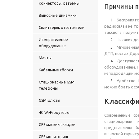
Коннекторы, разъемы
Причины п
Выносные динамики
Беспрепят
радиосвязи не тр
Сплиттеры, ответвители
таксиста, получи
Измерительное
Никаких до
оборудование
Мгновенная
ДТП, постах Доро
Мачты
Доступност
оборудованием. П
Кабельные сборки
неподходящий мом
Удобство. 
Стационарные GSM
можно брать с со
телефоны
Классифи
GSM шлюзы
4G Wi-Fi роутеры
Современные ср
стационарные 
GPS маяки-закладки
представлены 
выносной гарниту
GPS мониторинг