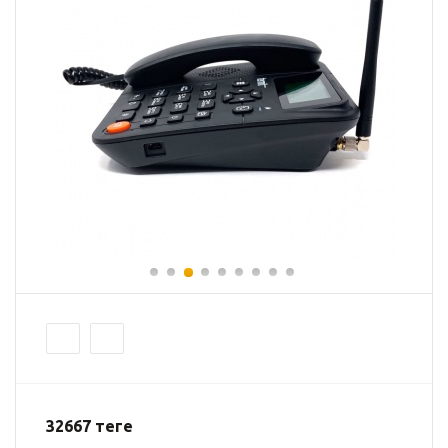
32667
теңге