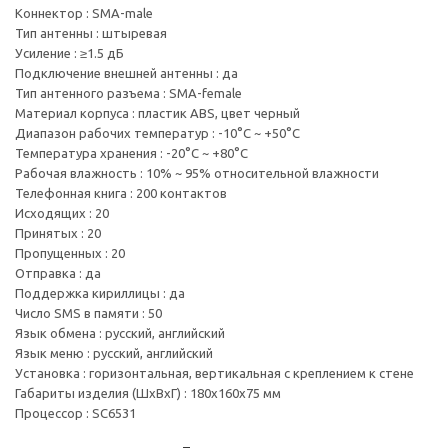
Коннектор : SMA­-male
Тип антенны : штыревая
Усиление : ≥1.5 дБ
Подключение внешней антенны : да
Тип антенного разъема : SMA­-female
Материал корпуса : пластик ABS, цвет черный
Диапазон рабочих температур : -10°C ~ +50°C
Температура хранения : -20°C ~ +80°C
Рабочая влажность : 10% ~ 95% относительной влажности
Телефонная книга : 200 контактов
Исходящих : 20
Принятых : 20
Пропущенных : 20
Отправка : да
Поддержка кириллицы : да
Число SMS в памяти : 50
Язык обмена : русский, английский
Язык меню : русский, английский
Установка : горизонтальная, вертикальная с креплением к стене
Габариты изделия (ШхВхГ) : 180x160x75 мм
Процессор : SC6531