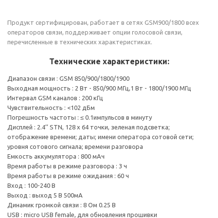
Продукт сертифицирован, работает в сетях GSM900/1800 всех
операторов связи, поддерживает опции голосовой связи,
перечисленные в технических характеристиках.
Технические характеристики:
Диапазон связи : GSM 850/900/1800/1900
Выходная мощность : 2 Вт - 850/900 МГц,1 Вт - 1800/1900 МГц
Интервал GSM каналов : 200 кГц
Чувствительность : <­102 дБм
Погрешность частоты : ≤ 0.1импульсов в минуту
Дисплей : 2.4’’ STN, 128 x 64 точки, зеленая подсветка;
отображение времени; даты; имени оператора сотовой сети;
уровня сотового сигнала; времени разговора
Емкость аккумулятора : 800 мАч
Время работы в режиме разговора : 3 ч
Время работы в режиме ожидания : 60 ч
Вход : 100­-240 В
Выход : выход 5 В 500мА
Динамик громкой связи : 8 Ом 0.25 В
USB : micro USB female, для обновления прошивки