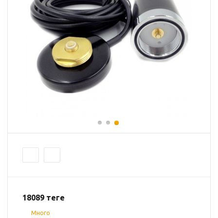
18089
теңге
Много