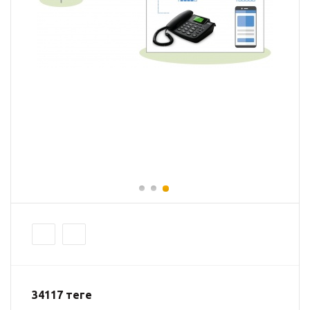
34117
теңге