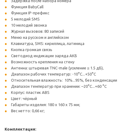
Задержка после набора номера
Функция BabyCall
Функция IP-префикс
5 мелодий SMS
10 мелодий звонка
Журнал вызовов: 80 записей
Меню на русском и английском
Клавиатура, SMS: кириллица, латиница
Кнопка громкая связь
Светодиод индикации заряда АКБ
Возможность крепления на стену
Антенна: штыревая TNC-male (усиление ≥ 1.5 дБ),
Диапазон рабочих температур: -10°C...+50°C
Относительная влажность: 10%...95%, без конденсации
Диапазон температур при хранении: –20°C...+60 °C
Корпус: пластик ABS
Цвет: чёрный
Габариты изделия: 180 x 160 x 75 мм;
Вес нетто: 0,66 кг;
Комплектация: