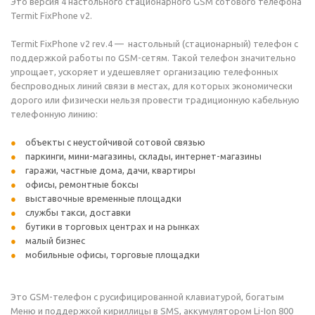
Это версия 4 настольного стационарного GSM сотового телефона
Termit FixPhone v2.
Termit FixPhone v2 rev.4 — настольный (стационарный) телефон с
поддержкой работы по GSM-сетям. Такой телефон значительно
упрощает, ускоряет и удешевляет организацию телефонных
беспроводных линий связи в местах, для которых экономически
дорого или физически нельзя провести традиционную кабельную
телефонную линию:
объекты с неустойчивой сотовой связью
паркинги, мини-магазины, склады, интернет-магазины
гаражи, частные дома, дачи, квартиры
офисы, ремонтные боксы
выставочные временные площадки
службы такси, доставки
бутики в торговых центрах и на рынках
малый бизнес
мобильные офисы, торговые площадки
Это GSM-телефон с русифицированной клавиатурой, богатым
Меню и поддержкой кириллицы в SMS, аккумулятором Li-Ion 800