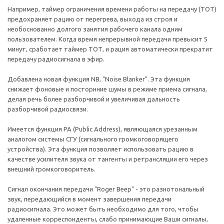
Например, таймер ограничения времени работы на передачу (TOT)
предохраняет рацию от перегрева, выхода из строя и
необоснованно долгого занятия рабочего канала одним
пользователем. Когда время непрерывной передачи превысит 5
минут, сработает таймер ТОТ, и рация автоматически прекратит
передачу радиосигнала в эфир.
Добавлена новая функция NB, "Noise Blanker". Эта функция
снижает фоновые и посторнние шумы в режиме приема сигнала,
делая речь более разборчивой и увеличивая дальность
разборчивой радиосвязи.
Имеется функция PA (Public Address), являющаяся урезанным
аналогом системы СГУ (сигнального громкоговорящего
устройства). Эта функция позволяет использовать рацию в
качестве усилителя звука от тангенты и ретрансляции его через
внешний громкоговоритель.
Сигнал окончания передачи "Roger Beep" - это разнотональный
звук, передающийся в момент завершения передачи
радиосигнала. Это может быть необходимо для того, чтобы
удаленные корреспонденты, слабо принимающие Ваши сигналы,