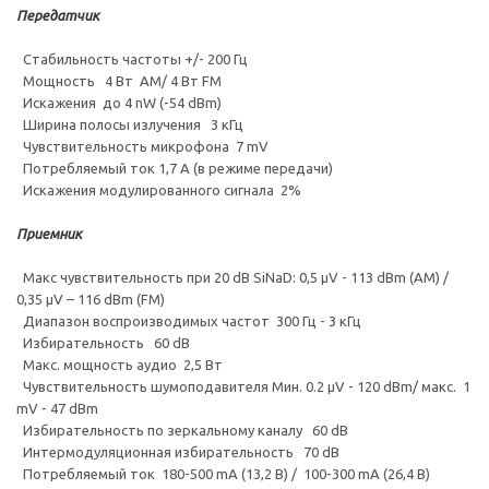
Передатчик
Стабильность частоты +/- 200 Гц
Мощность 4 Вт АМ/ 4 Вт FM
Искажения до 4 nW (-54 dBm)
Ширина полосы излучения 3 кГц
Чувствительность микрофона 7 mV
Потребляемый ток 1,7 А (в режиме передачи)
Искажения модулированного сигнала 2%
Приемник
Макс чувствительность при 20 dB SiNaD: 0,5 μV - 113 dBm (AM) /
0,35 μV – 116 dBm (FM)
Диапазон воспроизводимых частот 300 Гц - 3 кГц
Избирательность 60 dB
Макс. мощность аудио 2,5 Вт
Чувствительность шумоподавителя Мин. 0.2 µV - 120 dBm/ макс. 1
mV - 47 dBm
Избирательность по зеркальному каналу 60 dB
Интермодуляционная избирательность 70 dB
Потребляемый ток 180-500 mA (13,2 В) / 100-300 mA (26,4 В)