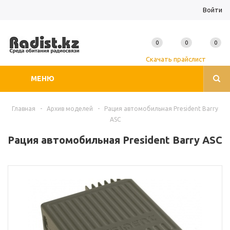
Войти
0
0
0
Скачать прайслист
МЕНЮ
Главная
-
Архив моделей
-
Рация автомобильная President Barry
ASC
Рация автомобильная President Barry ASC