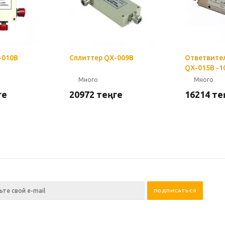
-010B
Сплиттер QX-009B
Ответвите
QX-015B -1
Много
Много
ге
20972
теңге
16214
те