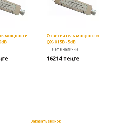
ль мощности
Ответвитель мощности
0dB
QX-015B -5dB
Нет в наличии
ңге
16214
теңге
Заказать звонок