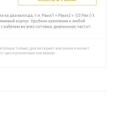
на два выхода, т.е. Рвых1 = Рвых2 = 1/2 Рвх (-3
иниевый корпус. Удобное крепление к любой
 с кабелем во всех сотовых диапазонах частот.
ительна только для интернет-магазина и может
от цен в розничных магазинах