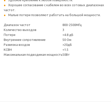
Удобное крепление к любой поверхности.
Хорошее согласование с кабелем во всех сотовых диапазонах
частот.
Малые потери позволяют работать на большой мощности.
Диапазон частот
800-2500МГц
Количество выходов
3
Потери
<4.8 дБ
Внутреннее сопротивление
50 Ом
Развязка входов
>20дБ
КСВН
<1.5
Максимальная подводимая мощность
50Вт