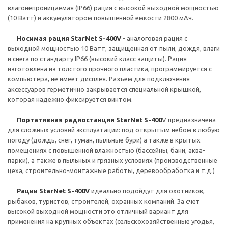
влагонепроницаемая (IP66) рация с высокой выходной мощностью
(10 Ватт) и аккумулятором повышенной емкости 2800 мАч.
Носимая рация StarNet S-400V
- аналоговая рация с
выходной мощностью 10 Ватт, защищенная от пыли, дождя, влаги
и снега по стандарту IP66 (высокий класс защиты). Рация
изготовлена из толстого прочного пластика, программируется с
компьютера, не имеет дисплея. Разъем для подключения
аксессуаров герметично закрывается специальной крышкой,
которая надежно фиксируется винтом.
Портативная радиостанция StarNet S-400
V предназначена
для сложных условий эксплуатации: под открытым небом в любую
погоду (дождь, снег, туман, пыльные бури) а также в крытых
помещениях с повышенной влажностью (бассейны, бани, аква-
парки), а также в пыльных и грязных условиях (производственные
цеха, строительно-монтажные работы, деревообработка и т.д.)
Рации StarNet S-400V
идеально подойдут для охотников,
рыбаков, туристов, строителей, охранных компаний. За счет
высокой выходной мощности это отличный вариант для
применения на крупных объектах (сельскохозяйственные угодья,