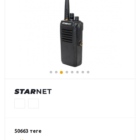
50663
теңге