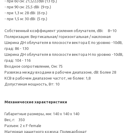
- при 60 см: 21,5/22dBi (13 гр.)
- при 90 см: 25,5 dBi (9 гр.)
- при 1,3 м: 28 dBi (6 гр.)
- при 1,5 м: 30 dBi (5 гр.)
Собственный коэффициент усиления облучателя, dBi: 8÷10
Поляризация: Вертикальная/ горизонтальная / наклонная
Ширина ДН облучателя в плоскости вектора Е по уровню -10dB,
град: 86 - 130
Ширина ДН облучателя в плоскости вектора Н по уровню -10dB,
град: 104 - 116
Входное сопротивление, Ом: 75
Развязка между входами в рабочем диапазоне, dB: Более 28
КСВ в рабочем диапазоне частот, не более: 1,8
Допустимая мощность, Вт: 10
Механические характеристики
Габаритные размеры, мм: 140 х 140 х 140
Вес, г: 350
Разъем: 2 х F-female
Материал защитного кожуха: Поликарбонат