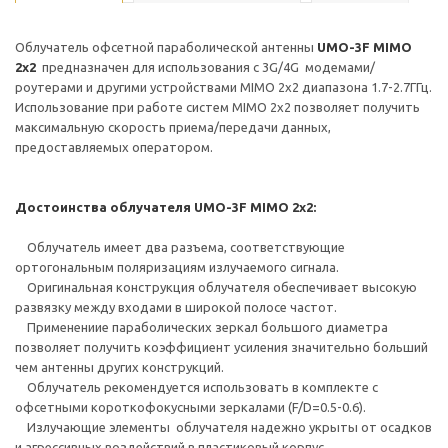
Облучатель офсетной параболической антенны
UMO-3F MIMO
2x2
предназначен для использования с 3G/4G модемами/
роутерами и другими устройствами MIMO 2х2 диапазона 1.7-2.7ГГц.
Использование при работе систем MIMO 2x2 позволяет получить
максимальную скорость приема/передачи данных,
предоставляемых оператором.
Достоинства облучателя UMO-3F MIMO 2x2:
Облучатель имеет два разъема, соответствующие
ортогональным поляризациям излучаемого сигнала.
Оригинальная конструкция облучателя обеспечивает высокую
развязку между входами в широкой полосе частот.
Применениие параболических зеркал большого диаметра
позволяет получить коэффициент усиления значительно больший
чем антенны других конструкций.
Облучатель рекомендуется использовать в комплекте с
офсетными короткофокусными зеркалами (F/D=0.5-0.6).
Излучающие элементы облучателя надежно укрыты от осадков
и агрессивных воздействий в пластиковый корпус.