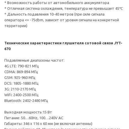
* Возможность работы от автомобильного аккумулятора
* Отличная система охлаждения, температура не превышает 45℃
* Дальность подавления 10-40 метров (при силе сигнала
оператора <= -75dbm, зависит от уровня сигнала на конкретной
территории)
Технические характеристики глушителя сотовой связи JYT-
670
Подавляемые диапазоны частот:
4G LTE: 790-821 МГц
CDMA: 869-894 МГц
GSM: 925-960 МГц
DCS: 1805-1880 МГц
3G: 2110-2170 МГц
WiFi: 2400-2500 МГц
Bluetooth: 2402-2480 МГц
Выходная мощность:15 Вт
Питание: 50…60Hz, 100…240V AC
Габариты: 346 х 116 х 60 мм (не включая антенны)