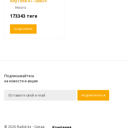
AnyTone AT-588UV
Много
173343
теңге
ПОДРОБНЕЕ
Подписывайтесь
на новости и акции
© 2026 Radist.kz -
Среда
Компания