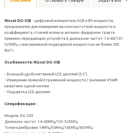
Описание
Отзывы о товаре
Задать вопрос
Nissei DG-503
- цифровой измеритель КСВ и ВЧ мощности,
предназначен для измерения высокочастотной мощности и
коэффициента стоячей волны в антенно-фидерном тракте
приемно-передающих устройств в диапазоне частот 1.6-60/125-
525МГц с максимальной подводимой мощностью не более 200
Ватт.
Особенности: Nissei DG-503
- Большой удобочитаемый LCD дисплей (3.5")
- Измерение прямой/отраженной мощности / значения VSWR
нажатием одной кнопки
- Подсветка LCD дисплея
Спецификация :
Модель DG-503
Диапазон частот 1.6-60МГц/125-525МГц
Точки калибровки 14МГц/50Мгц/145МГц/435МГц