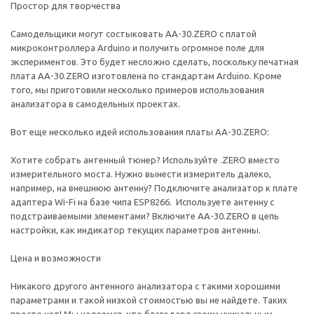
Простор для творчества
Самодельщики могут состыковать AA-30.ZERO с платой
микроконтроллера Arduino и получить огромное поле для
экспериментов. Это будет несложно сделать, поскольку печатная
плата AA-30.ZERO изготовлена по стандартам Arduino. Кроме
того, мы приготовили несколько примеров использования
анализатора в самодельных проектах.
Вот еще несколько идей использования платы AA-30.ZERO:
Хотите собрать антенный тюнер? Используйте .ZERO вместо
измерительного моста. Нужно вынести измеритель далеко,
например, на внешнюю антенну? Подключите анализатор к плате
адаптера Wi-Fi на базе чипа ESP8266. Используете антенну с
подстраиваемыми элементами? Включите AA-30.ZERO в цепь
настройки, как индикатор текущих параметров антенны.
Цена и возможности
Никакого другого антенного анализатора с такими хорошими
параметрами и такой низкой стоимостью вы не найдете. Таких