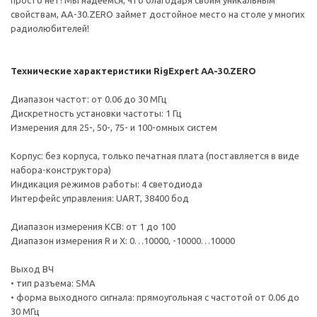
просто нет! Мы надеемся, что благодаря своим уникальным
свойствам, AA-30.ZERO займет достойное место на столе у многих
радиолюбителей!
Технические характеристики RigExpert AA-30.ZERO
Диапазон частот: от 0.06 до 30 МГц
Дискретность установки частоты: 1 Гц
Измерения для 25-, 50-, 75- и 100-омных систем
Корпус: без корпуса, только печатная плата (поставляется в виде
набора-конструктора)
Индикация режимов работы: 4 светодиода
Интерфейс управления: UART, 38400 бод
Диапазон измерения КСВ: от 1 до 100
Диапазон измерения R и X: 0…10000, -10000…10000
Выход ВЧ
• тип разъема: SMA
• форма выходного сигнала: прямоугольная с частотой от 0.06 до
30 МГц