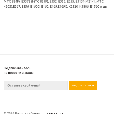
МТС 824F), E3372 (МТС 827F), E352, E353, Е355, Е3131(М21-1, МТС
420S),Е367, E156, E160G, E160, E169,E169G, K3520, K3806, E176G и др
Подписывайтесь
на новости и акции
© 2026 Radist.kz -
Среда
Компания