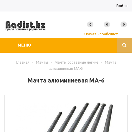
Войти
0
0
0
Скачать прайслист
МЕНЮ
Главная
-
Мачты
-
Мачты составные легкие
-
Мачта
алюминиевая МА-6
Мачта алюминиевая МА-6