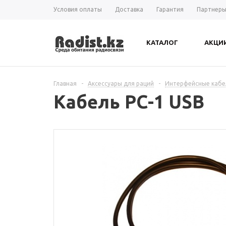
Условия оплаты
Доставка
Гарантия
Партнер
КАТАЛОГ
АКЦИ
Главная
-
Аксессуары для раций
-
Интерфейсные кабе
Кабель PC-1 USB