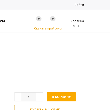
Войти
0
0
0
УМ
Корзина
пуста
Скачать прайслист
В КОРЗИНУ
КУПИТЬ В 1 КЛИК