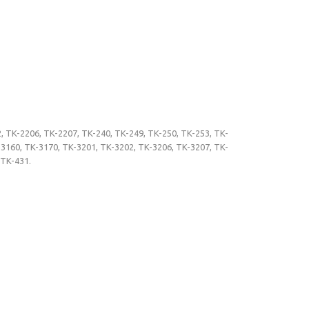
 TK-2206, TK-2207, TK-240, TK-249, TK-250, TK-253, TK-
-3160, TK-3170, TK-3201, TK-3202, TK-3206, TK-3207, TK-
 TK-431.