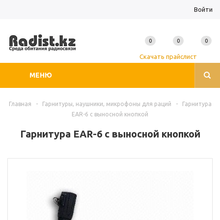
Войти
0
0
0
Скачать прайслист
МЕНЮ
Главная
-
Гарнитуры, наушники, микрофоны для раций
-
Гарнитура
EAR-6 с выносной кнопкой
Гарнитура EAR-6 с выносной кнопкой