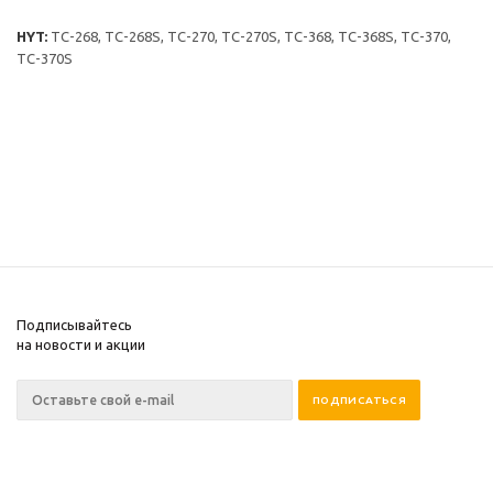
HYT:
TC-268, TC-268S, TC-270, TC-270S, TC-368, TC-368S, TC-370,
TC-370S
Подписывайтесь
на новости и акции