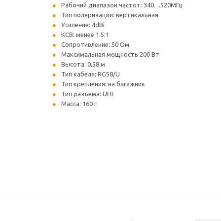
Рабочий диапазон частот: 340…520МГц
Тип поляризации: вертикальная
Усиление: 4dBi
КСВ: менее 1.5:1
Сопротивление: 50 Ом
Максимальная мощность 200 Вт
Высота: 0,58 м
Тип кабеля: RG58/U
Тип крепления: на багажник
Тип разъема: UHF
Масса: 160 г