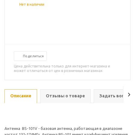
Нет в наличии
Поделиться
Цена действительна только для интернет-магазина и
может отличаться от цен в розничных магазинах
Описание
Отзывы о товаре
Задать вопрос
Антенна BS-101V - базовая антенна, работающая в диапазоне
частот 132-174МГц. Антенна BS-101 имеет коэффициент усиления