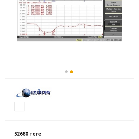
52680
теңге