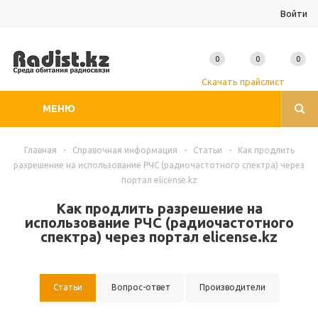
Войти
0
0
0
Скачать прайслист
МЕНЮ
Главная
-
Справочная информация
-
Статьи
-
Как продлить
разрешение на использование РЧС (радиочастотного спектра) через
портал elicense.kz
Как продлить разрешение на
использование РЧС (радиочастотного
спектра) через портал elicense.kz
Статьи
Вопрос-ответ
Производители