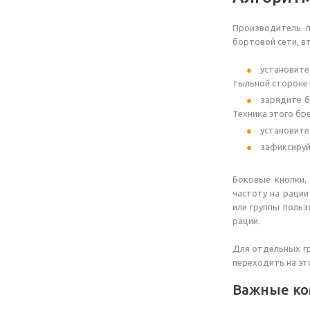
Производитель п
бортовой сети, в
установит
тыльной стороне 
зарядите б
Техника этого бр
установите
зафиксируй
Боковые кнопки,
частоту на раци
или группы польз
рации.
Для отдельных гр
переходить на эт
Важные ко