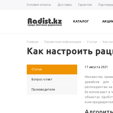
Условия оплаты
Доставка
Гарантия
Партнер
КАТАЛОГ
АКЦИ
Главная
-
Справочная информация
-
Статьи
-
Как на
Как настроить рац
17 августа 2021
Статьи
Множество преим
Вопрос-ответ
девайсов для 
респондентам на
Производители
Ее используют в 
объектах. Удобст
если предварител
Алгоритм