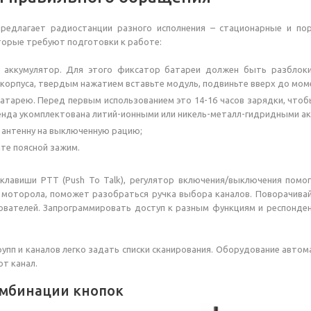
редлагает радиостанции разного исполнения – стационарные и п
торые требуют подготовки к работе:
е аккумулятор. Для этого фиксатор батареи должен быть разблоки
корпуса, твердым нажатием вставьте модуль, подвиньте вверх до мо
атарею. Перед первым использованием это 14-16 часов зарядки, что
енда укомплектована литий-ионными или никель-металл-гидридными а
 антенну на выключенную рацию;
те поясной зажим.
 клавиши РTТ (Push To Talk), регулятор включения/выключения пом
и моторола, поможет разобраться ручка выбора каналов. Поворачива
ователей. Запрограммировать доступ к разным функциям и респонден
упп и каналов легко задать списки сканирования. Оборудование автом
от канал.
мбинации кнопок