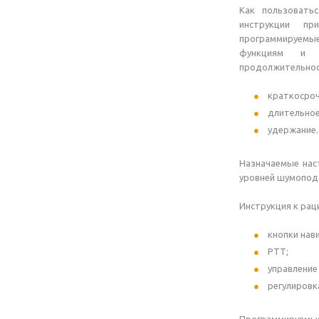
Как пользовать
инструкции пр
программируемы
функциям и г
продолжительнос
краткосроч
длительное
удержание.
Назначаемые наст
уровней шумопода
Инструкция к рац
кнопки нави
РТТ;
управление
регулировк