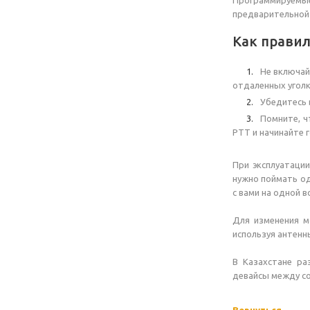
Программируемые
предварительной 
Как прави
Не включай
отдаленных уголк
Убедитесь 
Помните, ч
РТТ и начинайте 
При эксплуатаци
нужно поймать од
с вами на одной 
Для изменения м
используя антенн
В Казахстане ра
девайсы между со