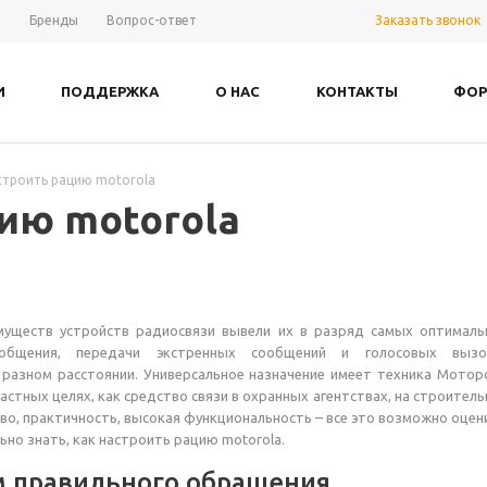
Заказать звонок
ы
Бренды
Вопрос-ответ
И
ПОДДЕРЖКА
О НАС
КОНТАКТЫ
ФОР
строить рацию motorola
ию motorola
уществ устройств радиосвязи вывели их в разряд самых оптималь
общения, передачи экстренных сообщений и голосовых вызо
 разном расстоянии. Универсальное назначение имеет техника Мотор
частных целях, как средство связи в охранных агентствах, на строител
во, практичность, высокая функциональность – все это возможно оцен
ьно знать, как настроить рацию motorola.
 правильного обращения