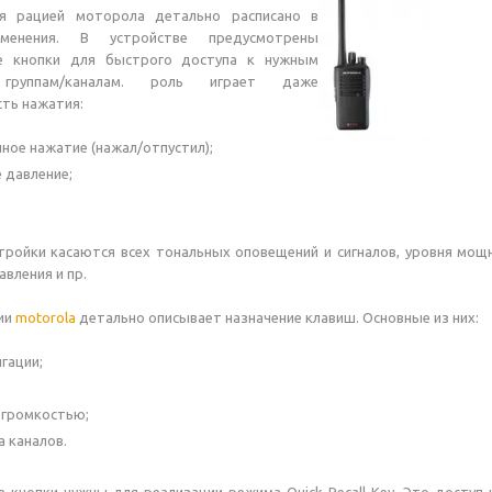
ся рацией моторола детально расписано в
именения. В устройстве предусмотрены
е кнопки для быстрого доступа к нужным
руппам/каналам. роль играет даже
ть нажатия:
ное нажатие (нажал/отпустил);
 давление;
ройки касаются всех тональных оповещений и сигналов, уровня мощн
вления и пр.
ии
motorola
детально описывает назначение клавиш. Основные из них:
гации;
 громкостью;
а каналов.