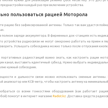
 кнопки нужны для реализации режима Quick Recall Key. Это досту
преднастройки каждый раз при включении устройства.
льно пользоваться рацией Моторола
те рацию без зафиксированной антенны. Только так вам удастся поймат
ах.
в полном заряде аккумулятора. В фирменных док-станциях есть индик
то устройства радиосвязи не могут синхронно работать на прием и пе
говорить. Услышать собеседника можно только после отпускания кнопк
и портативных радиостанций важно знать, как настроить рации мот
ин канал, выставить идентичный субкод. Нужно выбрать индивидуаль
волне нужный собеседник.
ощности и дальности связи можно использовать сменные антенны.
ый анализатор или КСВ-метр, чтобы настроить антенну на минимальны
зобраться со всеми тонкостями оборудования (как работает рация
бой) помогут в интернет-магазине
Radist.kz
. Доставка средств радиос