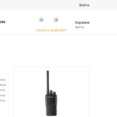
Войти
0
0
0
УМ
Корзина
пуста
Скачать прайслист
ных
вов
ола.
ьных
ить,