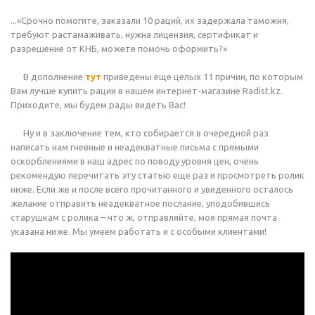
...«Срочно помогите, заказали 10 раций, их задержала таможня,
требуют растамаживать, нужна лицензия, сертификат и
разрешение от КНБ, можете помочь оформить?»
В дополнение
тут
приведены еще целых 11 причин, по которым
Вам лучше купить рации в нашем интернет-магазине Radist.kz.
Приходите, мы будем рады видеть Вас!
Ну и в заключение тем, кто собирается в очередной раз
написать нам гневные и неадекватные письма с прямыми
оскорблениями в наш адрес по поводу уровня цен, очень
рекомендую перечитать эту статью еще раз и просмотреть ролик
ниже. Если же и после всего прочитанного и увиденного осталось
желание отправить неадекватное послание, уподобившись
старушкам с ролика – что ж, отправляйте, моя прямая почта
указана ниже. Мы умеем работать и с особыми клиентами!