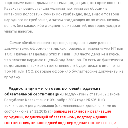
торговыми площадками, ни с теми продавцами, которые ввозят в
Казахстан радиостанции мелкими партиями автобусами в
китайских полосатых сумках контрабандно, под видом товаров
народного потребления, а затем продающих их по очень низким
ценам, без каких-либо документов и гарантий, повторно уходя от
уплаты налогов.
Самые «безбашенные» торговцы продают такие рации с
документами, оформленными, как правило, от имени чужих ИП или
ТОО. Причем владельцы этих ИП или ТОО часто даже не в курсе,
что злостно нарушают целый ряд Законов. То есть их фактически
подставляют, так как ответственность будет лежать именно на
том ИП или ТОО, которые оформило бухгалтерские документы на
продажу.
Радиостанции – это товар, который подлежит
обязательной сертификации.
Подпунктом 2 статьи 32 Закона
Республики Казахстан от 09 ноября 2004 года №603-II «О
техническом регулировании (с изменениями и дополнениями по
состоянию на 24.22.2015 г.)»
запрещается ввоз и реализация
продукции, подлежащей обязательному подтверждению
соответствия, не прошедшей подтверждение соответствия, а