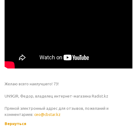
Желаю всего наилучшего! 73!
UN9GIR, Федор, владелец интернет-магазина Radist.kz
Прямой электронный адрес для отзывов, пожеланий и
комментариев:
ceo@cbstar.kz
Вернуться